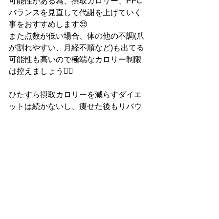
可能性がある為、摂取カロリー、PFC
バランスを見直して代謝を上げていく
事をおすすめします🥺
また点数が低い場合、体の他の不調(爪
が割れやすい、月経不順など)も出てる
可能性も高いので極端なカロリー制限
は控えましょう🙅‍♂️
ひたすら摂取カロリーを減らすダイエ
ットは続かないし、痩せた後もリバウ
ンドリスクが高くなる為、しっかり食
べて健康的に痩せるのを目標にしまし
ょう👍
栄養
ダイエット
不定愁訴