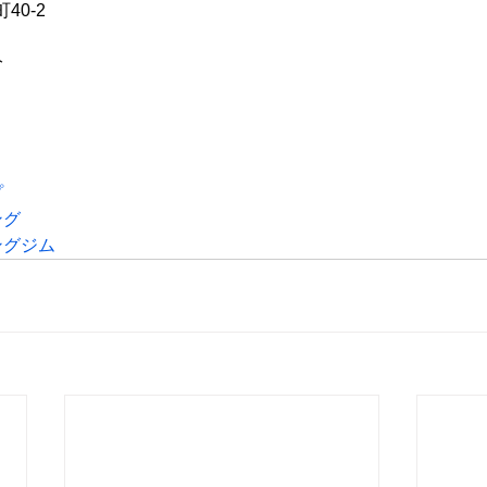
0-2 
分
プ
ング
ングジム