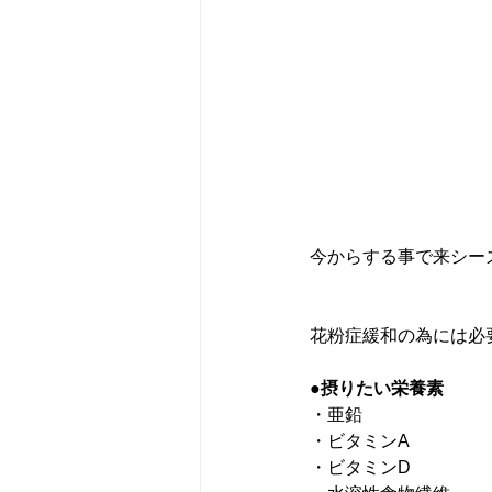
今からする事で来シー
花粉症緩和の為には必
●摂りたい栄養素
・亜鉛
・ビタミンA
・ビタミンD