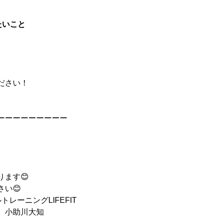
たいこと
ださい！
ーーーーーーーーー
ます😊
い😊
レーニングLIFEFIT
　小助川大知