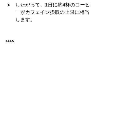
したがって、1日に約4杯のコーヒ
ーがカフェイン摂取の上限に相当
します。
結論
コーヒーは適度に摂取することで、糖
尿病、肝硬変、そして総死亡率のリス
クを減少させる効果が期待できます。
これらの健康効果は、コーヒーに含ま
れる抗酸化物質やその他の有効成分に
よるものです。ただし、過剰摂取は健
康リスクを伴うため、1日3～5杯を目安
に適度に楽しむことが推奨されます。
自身のカフェインへの耐性を理解し、
適切な量を守りながらコーヒーを楽し
みましょう！