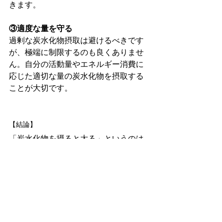
きます。
③適度な量を守る
過剰な炭水化物摂取は避けるべきです
が、極端に制限するのも良くありませ
ん。自分の活動量やエネルギー消費に
応じた適切な量の炭水化物を摂取する
ことが大切です。
【結論】
「炭水化物を摂ると太る」というのは
誤解です🙅‍♂️
炭水化物は体にとって重要なエネルギ
ー源であり、正しく摂取することで健
康的な体重管理やダイエットに役立ち
ます。
炭水化物をバランスよく取り入れ、代
謝を維持し、運動パフォーマンスを向